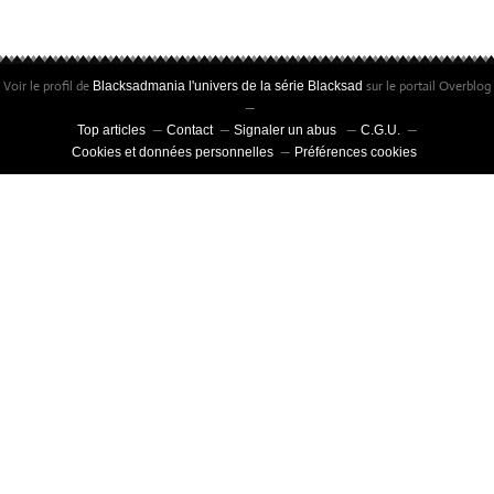
JD.CANALES)
Voir le profil de
sur le portail Overblog
Blacksadmania l'univers de la série Blacksad
Top articles
Contact
Signaler un abus
C.G.U.
Cookies et données personnelles
Préférences cookies