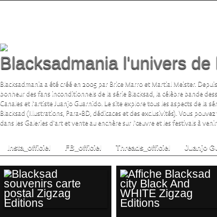
Blacksadmania l'univers de 
Blacksadmania a été créé en 2005 par Brice Marro et Martial Meister. Depuis
bonheur des fans inconditionnels de la série Blacksad, la célèbre bande de
Canales et l'artiste Juanjo Guarnido. Le site explore tous les aspects de la s
Blacksad (Illustrations, Para-BD, dédicaces et des exclusivités). Vous pouvez
dans les Galeries d'art et vente au enchère sur l'œuvre et les festivals à venir.
Insta_officiel
FB_officiel
Threads_officiel
Juanjo G