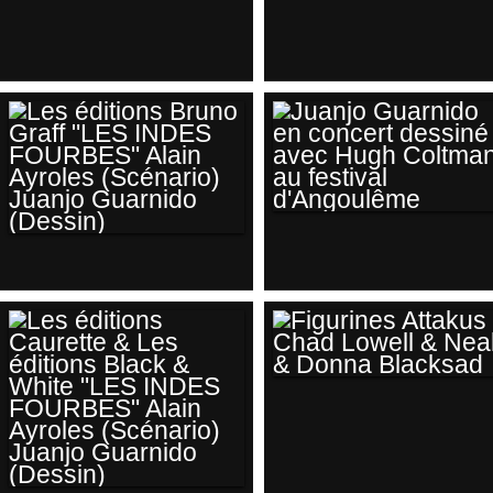
BLACKSAD
AFFICHE
SOUVENIRS CARTE
BLACKSAD CITY
POSTAL ZIGZAG
BLACK AND WHITE
EDITIONS
ZIGZAG EDITIONS
JUANJO GUARNIDO
LES ÉDITIONS
EN CONCERT
BRUNO GRAFF
DESSINÉ AVEC
"LES INDES
HUGH COLTMAN AU
FOURBES" ALAIN
FESTIVAL
AYROLES
D'ANGOULÊME
FIGURINES
(SCÉNARIO)
ATTAKUS CHAD
JUANJO GUARNIDO