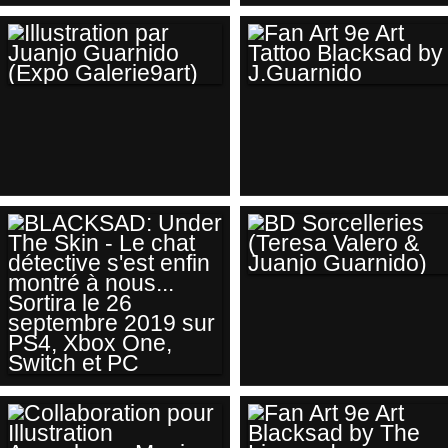
LOWELL & NEAL &
(DESSIN)
DONNA BLACKSAD
LES ÉDITIONS
CAURETTE & LES
ÉDITIONS BLACK &
WHITE "LES INDES
ILLUSTRATION PAR
FAN ART 9E ART
FOURBES" ALAIN
JUANJO GUARNIDO
TATTOO BLACKSAD
AYROLES
(EXPO
BY J.GUARNIDO
(SCÉNARIO)
GALERIE9ART)
JUANJO GUARNIDO
(DESSIN)
BD SORCELLERIES
(TERESA VALERO &
JUANJO
GUARNIDO)
BLACKSAD: UNDER