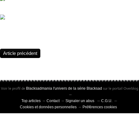
Festival BD Les Courants, le 4 et 5 Juillet 2026 avec la participation
Teresa Valero, Première autrice à remporter le prix de la meilleure 
Comic Barcelona 2026
Article précédent
Voir le profil de
sur le portail Overblog
Blacksadmania l'univers de la série Blacksad
Top articles
Contact
Signaler un abus
C.G.U.
Cookies et données personnelles
Préférences cookies