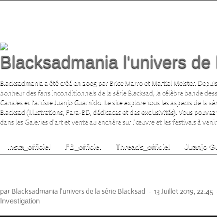
Blacksadmania l'univers de 
Blacksadmania a été créé en 2005 par Brice Marro et Martial Meister. Depuis
bonheur des fans inconditionnels de la série Blacksad, la célèbre bande de
Canales et l'artiste Juanjo Guarnido. Le site explore tous les aspects de la s
Blacksad (Illustrations, Para-BD, dédicaces et des exclusivités). Vous pouvez
dans les Galeries d'art et vente au enchère sur l'œuvre et les festivals à venir.
Insta_officiel
FB_officiel
Threads_officiel
Juanjo G
Affiche Blacksad "Thriller" 200 ex numéroté
30x40 par Juanjo Guarnido
par Blacksadmania l'univers de la série Blacksad
-
13 Juillet 2019, 22:45
Investigation