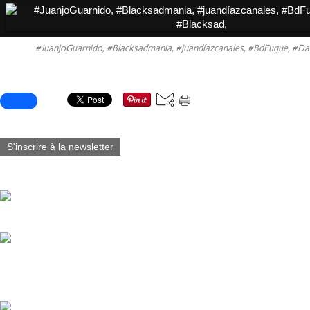
#JuanjoGuarnido, #Blacksadmania, #juandíazcanales, #BdFugue, #Da
Partager cet article
S'inscrire à la newsletter
Vous aimerez aussi :
Comic Con International de San Diego 1er au 4 Octobre 2026 #Juan
Prochainement Agnès Desarthe et Juanjo Guarnido donnent vie au (
À paraître le 16 octobre 2026 ✨ Éditions LITTLE URBAN