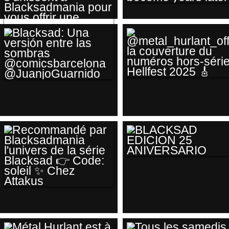
LES CRAYONNÉS
@JUANJOGUARNID
@DIAZCANALESJUA
DRAWING BY
JUANJO GUARNIDO
DURING HIS
UNIVERSITY DAYS,
🎄À L’OCCASION DE
ALREADY
L’ARRIVÉE DE LA
SHOWING SIGNS
@METAL_HURLANT_
BLACKSAD: UNA
NOUVELLE SÉRIE
OF THE GREAT
LA COUVERTURE
VERSIÓN ENTRE
BLACKSAD
ARTIST HE WOULD
DU NUMÉROS
LAS SOMBRAS
STORIES🎄LA
BECOME YEARS
HORS-SÉRIE
@COMICSBARCELONA
LIBRAIRIE BULLE
LATER!
HELLFEST 2025 🎸
@JUANJOGUARNIDO
ET ATTAKUS ART
S’UNISSENT À
BLACKSAD
BLACKSADMANIA
EDICION 25
POUR VOUS
ANIVERSARIO
RECOMMANDÉ PAR
OFFRIR UNE