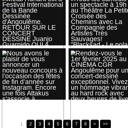
BLACKSADMANIA
CHANCE DE
L'UNIVERS DE LA
METTRE LA MAIN
SÉRIE BLACKSAD
SUR DES LOTS
👉 CODE: SOLEIL ✨
INCROYABLES !
CHEZ ATTAKUS
MÉTAL HURLANT
TOUS LES
EST À FESTIVAL
SAMEDIS UN
INTERNATIONAL DE
1
2
3
4
5
6
7
8
>
>>
SPECTACLE À 19H