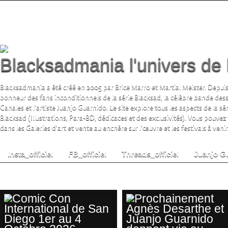
Blacksadmania l'univers de 
Blacksadmania a été créé en 2005 par Brice Marro et Martial Meister. Depuis
bonheur des fans inconditionnels de la série Blacksad, la célèbre bande de
Canales et l'artiste Juanjo Guarnido. Le site explore tous les aspects de la s
Blacksad (Illustrations, Para-BD, dédicaces et des exclusivités). Vous pouvez
dans les Galeries d'art et vente au enchère sur l'œuvre et les festivals à venir.
Insta_officiel
FB_officiel
Threads_officiel
Juanjo G
private investigation