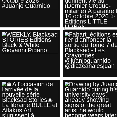
COMIC CON
INTERNATIONAL DE
SAN DIEGO 1ER AU
PROCHAINEMENT
4 OCTOBRE 2026
AGNÈS DESARTHE
#JUANJO
ET JUANJO
GUARNIDO
GUARNIDO
WEEKLY,
DONNENT VIE AU
BLACKSAD
(DERNIER
STORIES EDITIONS
FABART_ÉDITIONS
CROQUE-MITAINE)
BLACK & WHITE
EST FIER
À PARAÎTRE LE 16
GIOVANNI RIGANO
D’ANNONCER LA
OCTOBRE 2026 ✨
SORTIE DU TOME 7
ÉDITIONS LITTLE
DE BLACKSAD -
URBAN