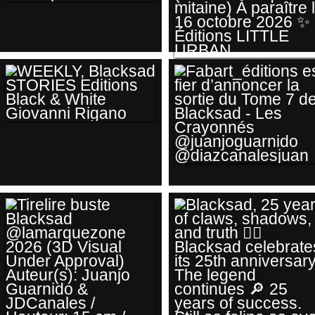
COMIC CON
INTERNATIONAL DE
SAN DIEGO 1ER AU
PROCHAINEMENT
4 OCTOBRE 2026
AGNÈS DESARTHE
#JUANJO
ET JUANJO
GUARNIDO
GUARNIDO
WEEKLY,
DONNENT VIE AU
BLACKSAD
(DERNIER
STORIES EDITIONS
FABART_ÉDITIONS
CROQUE-MITAINE)
BLACK & WHITE
EST FIER
À PARAÎTRE LE 16
GIOVANNI RIGANO
D’ANNONCER LA
OCTOBRE 2026 ✨
SORTIE DU TOME 7
ÉDITIONS LITTLE
DE BLACKSAD -
URBAN
LES CRAYONNÉS