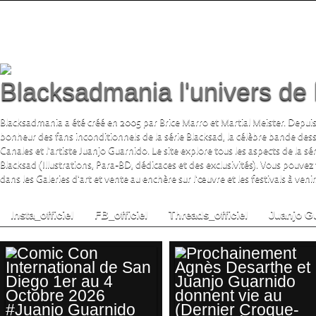
Blacksadmania l'univers de 
Blacksadmania a été créé en 2005 par Brice Marro et Martial Meister. Depuis
bonheur des fans inconditionnels de la série Blacksad, la célèbre bande de
Canales et l'artiste Juanjo Guarnido. Le site explore tous les aspects de la s
Blacksad (Illustrations, Para-BD, dédicaces et des exclusivités). Vous pouvez
dans les Galeries d'art et vente au enchère sur l'œuvre et les festivals à venir.
Insta_officiel
FB_officiel
Threads_officiel
Juanjo G