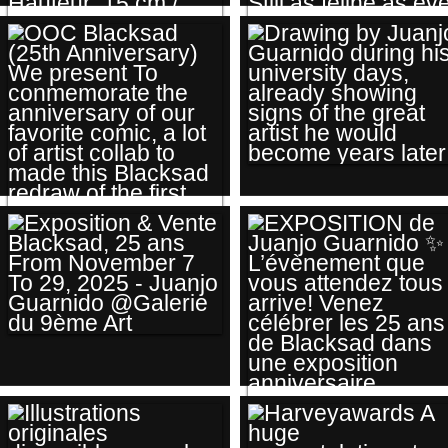
@JUANJOGUARNID
@DIAZCANALESJUA
BLACKSAD, 25
YEARS OF CLAWS,
SHADOWS, AND
TIRELIRE BUSTE
TRUTH 🕵️‍♂️
BLACKSAD
BLACKSAD
DRAWING BY
@LAMARQUEZONE
CELEBRATES ITS
JUANJO GUARNIDO
2026 (3D VISUAL
25TH
DURING HIS
UNDER APPROVAL)
ANNIVERSARY. THE
UNIVERSITY DAYS,
AUTEUR(S):
LEGEND
ALREADY
JUANJO GUARNIDO
CONTINUES 🔎 25
SHOWING SIGNS
& JDCANALES /
OOC BLACKSAD
YEARS OF
OF THE GREAT
HAUTEUR: 15 CM /
EXPOSITION &
(25TH
SUCCESS. STILL AS
ARTIST HE WOULD
MATIÈRE: PVC /
VENTE BLACKSAD,
ANNIVERSARY) WE
FELINE AS EVER 📚
BECOME YEARS
CATÉGORIES: