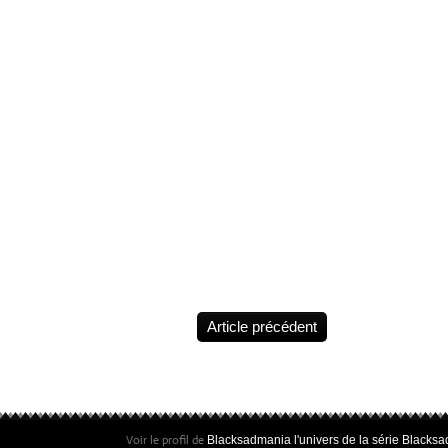
Crayonnés
@juanjoguarnido
@diazcanalesjuan
Tirelire buste
Blacksad
@lamarquezo
2026 (3D Visua
Under Approva
Auteur(s): Jua
Guarnido &
JDCanales / H
15 cm / Matiè
/ Catégories:
BLACKSAD /
Marque: Plast
Collectoys
Article précédent
Voir le profil de
Blacksadmania l'univers de la série Blacksa