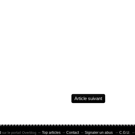
Blacksad, 25 years of
exemplaires • Peinte
claws, shadows, and
à la main •
truth 🕵️‍♂️ Blacksad
Accompagnée d’un
celebrates its 25th
certificat signé par
ne
anniversary. The
Juanjo Guarnido et
l
legend continues 🔎
Juan Díaz Canales
l)
25 years of success.
njo
Still as feline as ever
📚 Happy New Year
auteur:
2026 !
re: PVC
oy
Article suivant
sur le portail Overblog
d
Top articles
Contact
Signaler un abus
C.G.U.