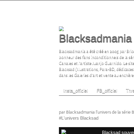
Blacksadmania l
Blacksadmania a été créé en 2005 par Brice
bonheur des fans inconditionnels de la sé
Canales et l'artiste Juanjo Guarnido. Le si
Blacksad (Illustrations, Para-BD, dédicaces
dans les Galeries d'art et vente au enchère s
Insta_officiel
FB_officiel
Thre
Blacksad souvenirs cart
par Blacksadmania l'univers de la série 
#L'univers Blacksad