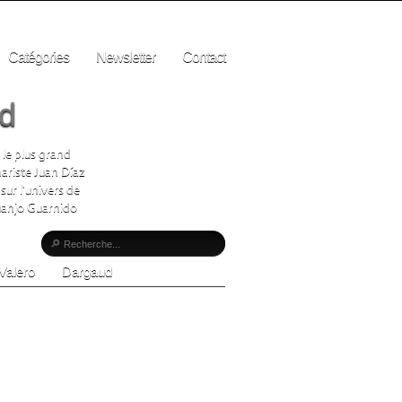
Catégories
Newsletter
Contact
ad
 le plus grand
ariste Juan Díaz
sur l'univers de
Juanjo Guarnido
Valero
Dargaud