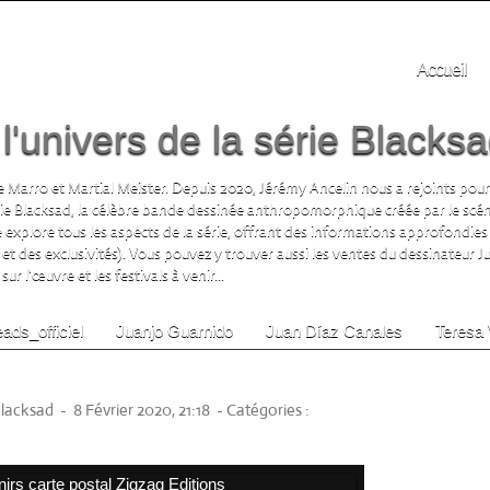
Accueil
'univers de la série Blacks
 Marro et Martial Meister. Depuis 2020, Jérémy Ancelin nous a rejoints pour
rie Blacksad, la célèbre bande dessinée anthropomorphique créée par le scén
te explore tous les aspects de la série, offrant des informations approfondies 
 et des exclusivités). Vous pouvez y trouver aussi les ventes du dessinateur 
ur l'œuvre et les festivals à venir...
ads_officiel
Juanjo Guarnido
Juan Díaz Canales
Teresa 
e postal Zigzag Editions
Blacksad
-
8 Février 2020, 21:18
-
Catégories :