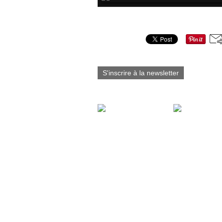
Partager cet article
S'inscrire à la newsletter
Vous aimerez aussi :
Fabart_éditions est
fier d’annoncer la
sortie du Tome 7 de
Blacksad - Les