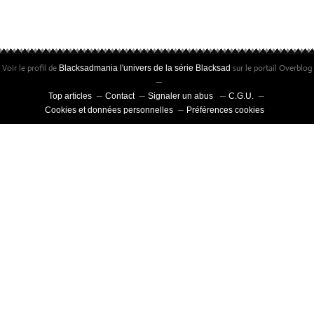
Voir le profil de
sur le portail Overblog
Blacksadmania l'univers de la série Blacksad
Top articles
Contact
Signaler un abus
C.G.U.
Cookies et données personnelles
Préférences cookies