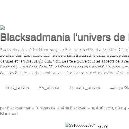
Blacksadmania l'univers de 
Blacksadmania a été créé en 2005 par Brice Marro et Martial Meister. Depuis
bonheur des fans inconditionnels de la série Blacksad, la célèbre bande de
Canales et l'artiste Juanjo Guarnido. Le site explore tous les aspects de la s
Blacksad (Illustrations, Para-BD, dédicaces et des exclusivités). Vous pouvez
dans les Galeries d'art et vente au enchère sur l'œuvre et les festivals à venir.
Insta_officiel
FB_officiel
Threads_officiel
Juanjo G
Portefolio Blacksad Portraits (Granit Associ
par Blacksadmania l'univers de la série Blacksad
-
15 Août 2011, 08:04
Blacksad