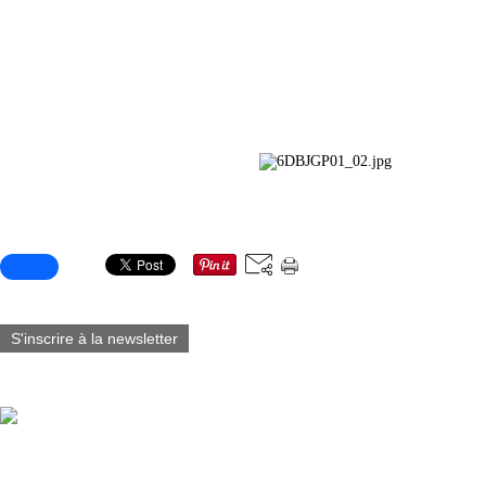
Portfolio contenant 19 Portraits issues de la série de Blacksad éditée par
réalisé par Diaz-Canales & Guarnido. Les illustrations, format 18x18, sont i
mat 250g. Le Portfolio est numéroté à 750 exemplaires. La répartition du tirag
suivante: 750 portfolio numérotés de 1 à 750 - 200 exemplaires Numérotés e
exemplaires Hors-Commerce ainsi que 20 Exemplaires d'A
Partager cet article
S'inscrire à la newsletter
Vous aimerez aussi :
Fabart_éditions est fier d’annoncer la sortie du Tome 7 de Blacksad