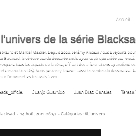
Accueil
'univers de la série Blacks
 Marro et Martial Meister. Depuis 2020, Jérémy Ancelin nous a rejoints pour
rie Blacksad, la célèbre bande dessinée anthropomorphique créée par le scén
te explore tous les aspects de la série, offrant des informations approfondies 
 et des exclusivités). Vous pouvez y trouver aussi les ventes du dessinateur 
ur l'œuvre et les festivals à venir...
ads_officiel
Juanjo Guarnido
Juan Díaz Canales
Teresa 
ous Notes (Editions Dargaud)
Blacksad
-
14 Août 2011, 06:52
-
Catégories :
#L'univers