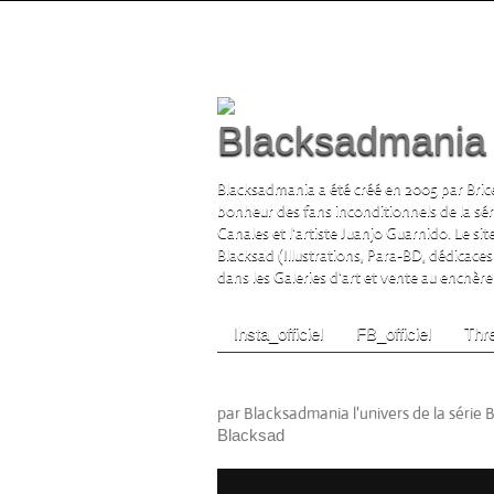
Blacksadmania l
Blacksadmania a été créé en 2005 par Brice
bonheur des fans inconditionnels de la sé
Canales et l'artiste Juanjo Guarnido. Le si
Blacksad (Illustrations, Para-BD, dédicaces
dans les Galeries d'art et vente au enchère s
Insta_officiel
FB_officiel
Thre
Carnet Blacksad Danger
par Blacksadmania l'univers de la série 
Blacksad