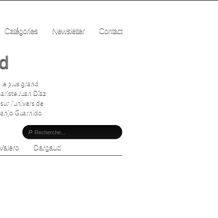
Catégories
Newsletter
Contact
ad
 le plus grand
ariste Juan Díaz
sur l'univers de
Juanjo Guarnido
Valero
Dargaud