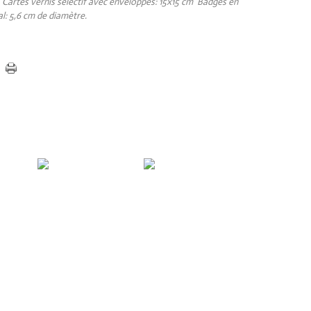
Cartes vernis sélectif avec enveloppes: 15x15 cm Badges en
l: 5,6 cm de diamètre.
Statuette Blacksad,
Édition limitée à 25