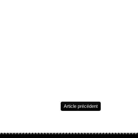
Crayonnés
@juanjoguarnido
@diazcanalesjuan
Tirelire buste
Blacksad
@lamarquezo
2026 (3D Visua
Under Approva
Auteur(s): Jua
Guarnido &
JDCanales / H
15 cm / Matiè
/ Catégories:
BLACKSAD /
Marque: Plast
Collectoys
Article précédent