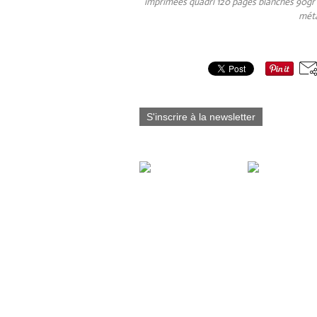
imprimées quadri 120 pages blanches 90gr 
méta
Partager cet article
S'inscrire à la newsletter
Vous aimerez aussi :
Fabart_éditions est
fier d’annoncer la
sortie du Tome 7 de
Blacksad - Les