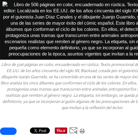
Libro de 506 páginas en color, encuadernado en rústica. Texto promocional del
EE.UU. de los años cincuenta del siglo XX, Blacksad, creada por el guionist
dibujante Juanjo Guarnido, se ha convertido en una de las series de mayor éxi
libro analiza los cinco álbumes que conforman el ciclo de los colores. En ellos,
protagoniza unas tramas que transcurren entre animales antropomorfos i
realistas que remiten al género negro. La etiqueta, sin embargo, se qued
definitorio, ya que se incorporan al guión algunas de las preocupaciones de 
que invitan a la reflexión del lector.
Partager cet article