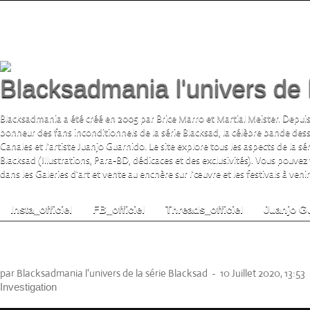
Blacksadmania l'univers de 
Blacksadmania a été créé en 2005 par Brice Marro et Martial Meister. Depuis
bonheur des fans inconditionnels de la série Blacksad, la célèbre bande de
Canales et l'artiste Juanjo Guarnido. Le site explore tous les aspects de la s
Blacksad (Illustrations, Para-BD, dédicaces et des exclusivités). Vous pouvez
dans les Galeries d'art et vente au enchère sur l'œuvre et les festivals à venir.
Insta_officiel
FB_officiel
Threads_officiel
Juanjo G
COLECCIÓN DELTA BLACKSAD Vigencia y r
del género negro en las viñetas
par Blacksadmania l'univers de la série Blacksad
-
10 Juillet 2020, 13:53
Investigation