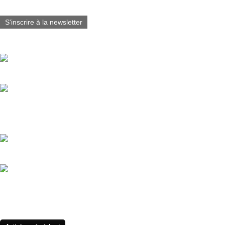
S'inscrire à la newsletter
Vous aimerez aussi :
Comic Con International de San Diego 1er au 4 Octobre 2026 #Juan
Prochainement Agnès Desarthe et Juanjo Guarnido donnent vie au (
À paraître le 16 octobre 2026 ✨ Éditions LITTLE URBAN
Festival BD Les Courants, le 4 et 5 Juillet 2026 avec la participation
Teresa Valero, Première autrice à remporter le prix de la meilleure 
Comic Barcelona 2026