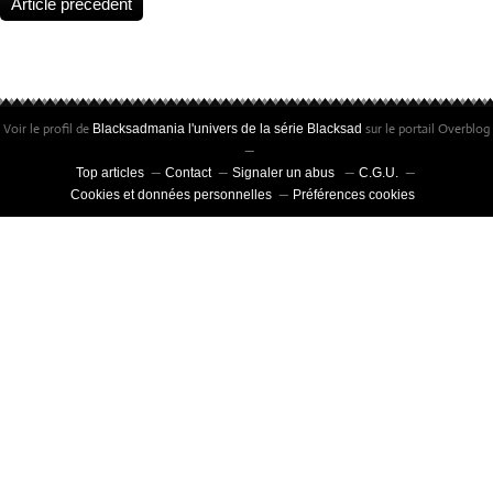
Article précédent
Voir le profil de
sur le portail Overblog
Blacksadmania l'univers de la série Blacksad
Top articles
Contact
Signaler un abus
C.G.U.
Cookies et données personnelles
Préférences cookies