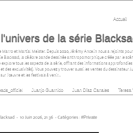
Accueil
'univers de la série Blacks
 Marro et Martial Meister. Depuis 2020, Jérémy Ancelin nous a rejoints pour
rie Blacksad, la célèbre bande dessinée anthropomorphique créée par le scén
te explore tous les aspects de la série, offrant des informations approfondies 
 et des exclusivités). Vous pouvez y trouver aussi les ventes du dessinateur 
ur l'œuvre et les festivals à venir...
ads_officiel
Juanjo Guarnido
Juan Díaz Canales
Teresa 
 le 4 et 5 Juillet 2026 avec la
Guarnido
Blacksad
-
10 Juin 2026, 21:36
-
Catégories :
#Private