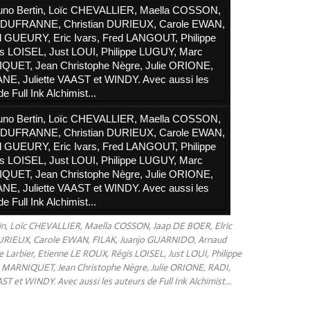
tin, Loïc CHEVALLIER, Maella COSSON, Jaap DE BOER, Elric
RIEUX, Carole EWAN, FILAK, Juanjo GUARNIDO, Arnaud
 Larbier, Etienne LE ROUX, Régis LOISEL, Just LOUI, Philippe
MARNIQUET, Jean Christophe Nègre, Julie ORIONE, RADI,
et WINDY. Avec aussi les auteurs de Full Ink Alchimist...