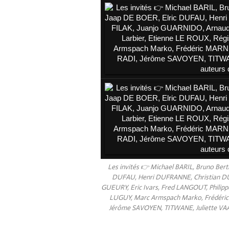
Les invités 👉 Michael BARIL, Bruno Ber
DUFAU, Henri DUFRANNE, Christian DU
GUEURY, Eric Ivars, Fred LANGOUT, Philippe
LUGUY, Marc Armspach Marko, Frédéric 
Jérôme SAVOYEN, TITWANE, Juliette VAAST 