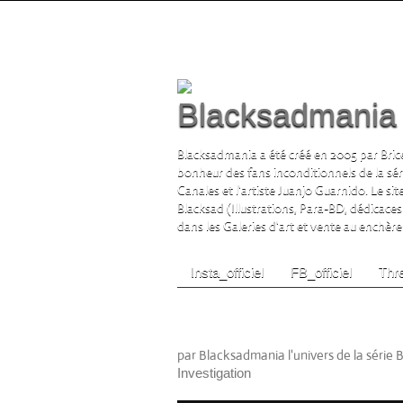
Blacksadmania l
Blacksadmania a été créé en 2005 par Brice
bonheur des fans inconditionnels de la sé
Canales et l'artiste Juanjo Guarnido. Le si
Blacksad (Illustrations, Para-BD, dédicaces
dans les Galeries d'art et vente au enchère s
Insta_officiel
FB_officiel
Thre
Festival BD Les Courants,
participation de Juanjo 
par Blacksadmania l'univers de la série 
Investigation