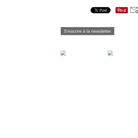
Partager cet article
S'inscrire à la newsletter
Vous aimerez aussi :
Comic Con
International de San
Diego 1er au 4
Octobre 2026
#Juanjo Guarnido
Prochainemen
Agnès Desarth
Juanjo Guarni
donnent vie au
(Dernier Croqu