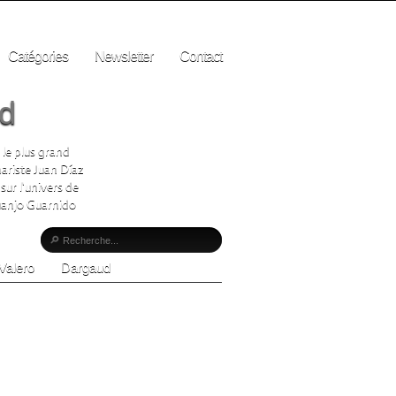
Catégories
Newsletter
Contact
ad
 le plus grand
ariste Juan Díaz
sur l'univers de
Juanjo Guarnido
Valero
Dargaud