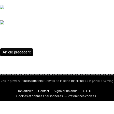
Festival BD Les Courants, le 4 et 5 Juillet 2026 avec la participation
Teresa Valero, Première autrice à remporter le prix de la meilleure 
Comic Barcelona 2026
Article précédent
Voir le profil de
sur le portail Overblog
Blacksadmania l'univers de la série Blacksad
Top articles
Contact
Signaler un abus
C.G.U.
Cookies et données personnelles
Préférences cookies