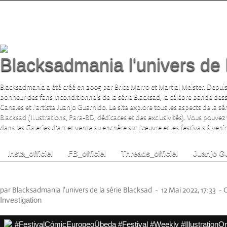
Blacksadmania l'univers de 
Blacksadmania a été créé en 2005 par Brice Marro et Martial Meister. Depuis
bonheur des fans inconditionnels de la série Blacksad, la célèbre bande de
Canales et l'artiste Juanjo Guarnido. Le site explore tous les aspects de la s
Blacksad (Illustrations, Para-BD, dédicaces et des exclusivités). Vous pouvez
dans les Galeries d'art et vente au enchère sur l'œuvre et les festivals à venir.
Insta_officiel
FB_officiel
Threads_officiel
Juanjo G
10e Festival européen de la bande dessiné
par Blacksadmania l'univers de la série Blacksad
-
12 Mai 2022, 17:33
-
C
Investigation