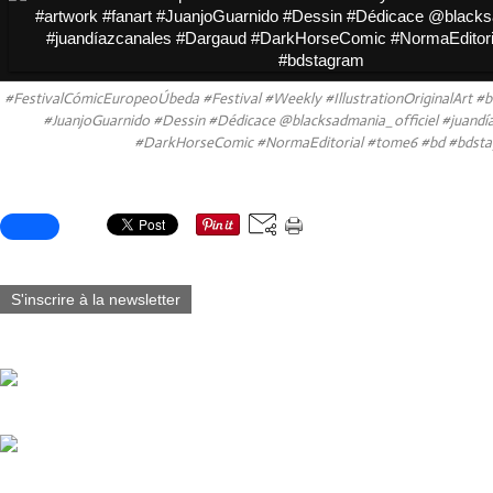
#FestivalCómicEuropeoÚbeda #Festival #Weekly #IllustrationOriginalArt #b
#JuanjoGuarnido #Dessin #Dédicace @blacksadmania_officiel #juandi
#DarkHorseComic #NormaEditorial #tome6 #bd #bdst
Partager cet article
S'inscrire à la newsletter
Vous aimerez aussi :
Comic Con International de San Diego 1er au 4 Octobre 2026 #Juan