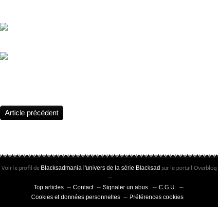
Prochainement Agnès Desarthe et Juanjo Guarnido donnent vie au (
À paraître le 16 octobre 2026 ✨ Éditions LITTLE URBAN
Festival BD Les Courants, le 4 et 5 Juillet 2026 avec la participation
Teresa Valero, Première autrice à remporter le prix de la meilleure 
Comic Barcelona 2026
Article précédent
Voir le profil de
sur le portail Overblog
Blacksadmania l'univers de la série Blacksad
Top articles
Contact
Signaler un abus
C.G.U.
Cookies et données personnelles
Préférences cookies