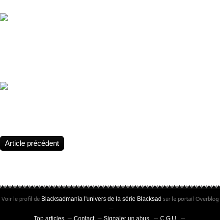
Marque: Plastoy Collectoys
Blacksad, 25 years of claws, shadows, and truth 🕵️‍♂️ Blacksad celebr
anniversary. The legend continues 🔎 25 years of success. Still as f
New Year 2026 !
Statuette Blacksad, Édition limitée à 25 exemplaires • Peinte à la m
certificat signé par Juanjo Guarnido et Juan Díaz Canales
Article précédent
Voir le profil de
sur le portail Overblog
Blacksadmania l'univers de la série Blacksad
Top articles
Contact
Signaler un abus
C.G.U.