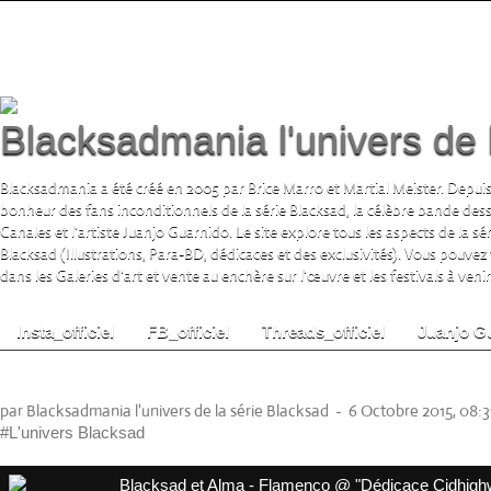
Blacksadmania l'univers de 
Blacksadmania a été créé en 2005 par Brice Marro et Martial Meister. Depuis
bonheur des fans inconditionnels de la série Blacksad, la célèbre bande de
Canales et l'artiste Juanjo Guarnido. Le site explore tous les aspects de la s
Blacksad (Illustrations, Para-BD, dédicaces et des exclusivités). Vous pouvez
dans les Galeries d'art et vente au enchère sur l'œuvre et les festivals à venir.
Insta_officiel
FB_officiel
Threads_officiel
Juanjo G
John Blacksad & Alma El Flamenco
par Blacksadmania l'univers de la série Blacksad
-
6 Octobre 2015, 08:3
#L'univers Blacksad