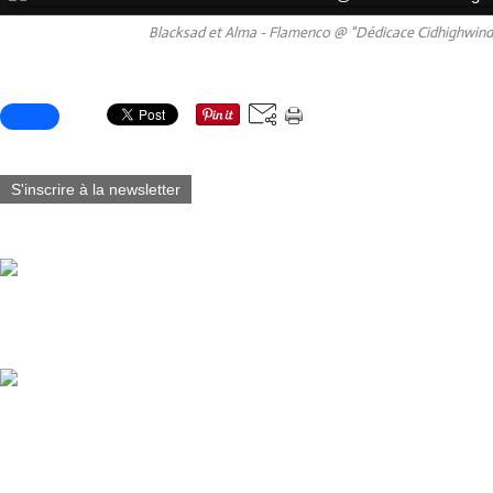
Blacksad et Alma - Flamenco @ "Dédicace Cidhighwind
Partager cet article
S'inscrire à la newsletter
Vous aimerez aussi :
Fabart_éditions est fier d’annoncer la sortie du Tome 7 de Blacksad
@juanjoguarnido @diazcanalesjuan
Tirelire buste Blacksad @lamarquezone 2026 (3D Visual Under Appro
Guarnido & JDCanales / Hauteur: 15 cm / Matière: PVC / Catégori