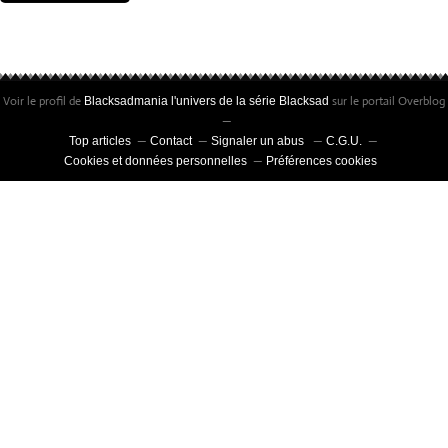
Voir le profil de
sur le portail Overblog
Blacksadmania l'univers de la série Blacksad
Top articles
Contact
Signaler un abus
C.G.U.
Cookies et données personnelles
Préférences cookies