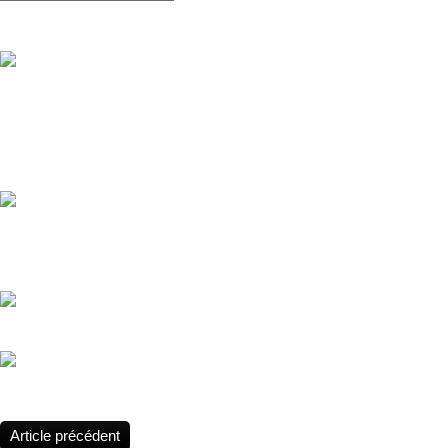
Vous aimerez aussi :
OOC Blacksad (25th Anniversary) We present To conmemorate the a
favorite comic, a lot of artist collab to made this Blacksad redraw of 
you so much to everyone that participate and the Blacksad fans in ge
Jordi Juan Pujol - Disney tribute based on Blacksad from Juanjo Gua
artiste Jordi Juan Pujol rend hommage à Blacksad.
Jordi Juan Pujol - Disney tribute based on Blacksad from Juanjo Gua
John Blacksad 🌵 Welcome Amarillo Texas !
Article précédent