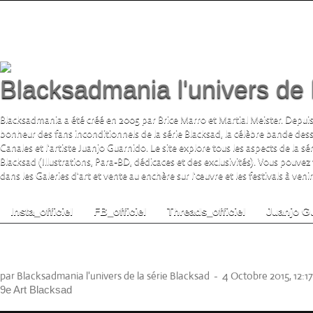
Blacksadmania l'univers de 
Blacksadmania a été créé en 2005 par Brice Marro et Martial Meister. Depuis
bonheur des fans inconditionnels de la série Blacksad, la célèbre bande de
Canales et l'artiste Juanjo Guarnido. Le site explore tous les aspects de la s
Blacksad (Illustrations, Para-BD, dédicaces et des exclusivités). Vous pouvez
dans les Galeries d'art et vente au enchère sur l'œuvre et les festivals à venir.
Insta_officiel
FB_officiel
Threads_officiel
Juanjo G
Alma Pin Up Hommage (Dessinatrice Sabri
Ringenbach)
par Blacksadmania l'univers de la série Blacksad
-
4 Octobre 2015, 12:17
9e Art Blacksad