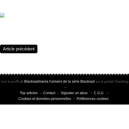
anniversary. The legend continues 🔎 25 years of success. Still as f
New Year 2026 !
Statuette Blacksad, Édition limitée à 25 exemplaires • Peinte à la m
certificat signé par Juanjo Guarnido et Juan Díaz Canales
Article précédent
Voir le profil de
sur le portail Overblog
Blacksadmania l'univers de la série Blacksad
Top articles
Contact
Signaler un abus
C.G.U.
Cookies et données personnelles
Préférences cookies