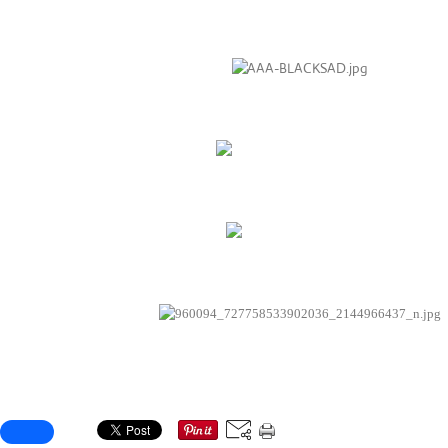
Ex-Libris Blacksad Tome 5 @ Librairie Brüsel 201
Ex-Libris Blacksad Tome 5 @ Librairie MultiBD 20
Ex-Libris Blacksad Tome 5 @ Librairie BD Fugue 20
Timbre Blacksad Tome 5 @ Librairie Bdnet 2014
Timbre Blacksad Tome 5 @ Librairie Bdnet 2014
Partager cet article