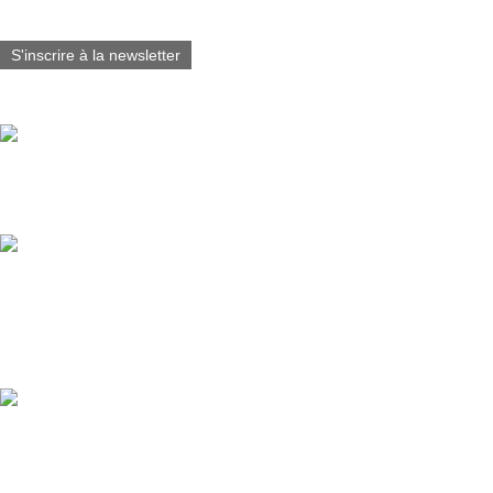
S'inscrire à la newsletter
Vous aimerez aussi :
Fabart_éditions est fier d’annoncer la sortie du Tome 7 de Blacksad
@juanjoguarnido @diazcanalesjuan
Tirelire buste Blacksad @lamarquezone 2026 (3D Visual Under Appro
Guarnido & JDCanales / Hauteur: 15 cm / Matière: PVC / Catégori
Marque: Plastoy Collectoys
Blacksad, 25 years of claws, shadows, and truth 🕵️‍♂️ Blacksad celebr