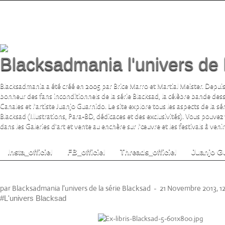
Blacksadmania l'univers de 
Blacksadmania a été créé en 2005 par Brice Marro et Martial Meister. Depuis
bonheur des fans inconditionnels de la série Blacksad, la célèbre bande de
Canales et l'artiste Juanjo Guarnido. Le site explore tous les aspects de la s
Blacksad (Illustrations, Para-BD, dédicaces et des exclusivités). Vous pouvez
dans les Galeries d'art et vente au enchère sur l'œuvre et les festivals à venir.
Insta_officiel
FB_officiel
Threads_officiel
Juanjo G
Ex-Libris Blacksad Tome 5
par Blacksadmania l'univers de la série Blacksad
-
21 Novembre 2013, 1
#L'univers Blacksad