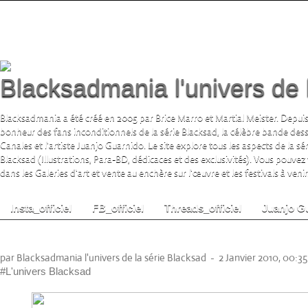
Blacksadmania l'univers de 
Blacksadmania a été créé en 2005 par Brice Marro et Martial Meister. Depuis
bonheur des fans inconditionnels de la série Blacksad, la célèbre bande de
Canales et l'artiste Juanjo Guarnido. Le site explore tous les aspects de la s
Blacksad (Illustrations, Para-BD, dédicaces et des exclusivités). Vous pouvez
dans les Galeries d'art et vente au enchère sur l'œuvre et les festivals à venir.
Insta_officiel
FB_officiel
Threads_officiel
Juanjo G
Affiches Blacksad (Bruno Graff Editions)
par Blacksadmania l'univers de la série Blacksad
-
2 Janvier 2010, 00:35
#L'univers Blacksad