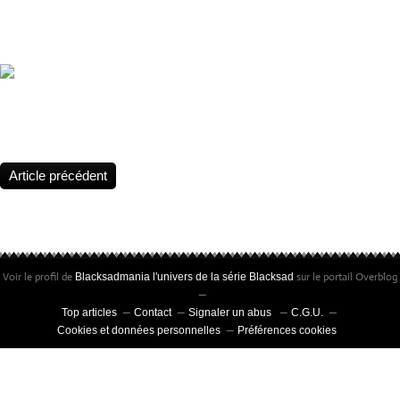
Blacksad, 25 years of claws, shadows, and truth 🕵️‍♂️ Blacksad celebr
anniversary. The legend continues 🔎 25 years of success. Still as f
New Year 2026 !
Statuette Blacksad, Édition limitée à 25 exemplaires • Peinte à la m
certificat signé par Juanjo Guarnido et Juan Díaz Canales
Article précédent
Voir le profil de
sur le portail Overblog
Blacksadmania l'univers de la série Blacksad
Top articles
Contact
Signaler un abus
C.G.U.
Cookies et données personnelles
Préférences cookies