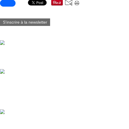
S'inscrire à la newsletter
Vous aimerez aussi :
Fabart_éditions est fier d’annoncer la sortie du Tome 7 de Blacksad
@juanjoguarnido @diazcanalesjuan
Tirelire buste Blacksad @lamarquezone 2026 (3D Visual Under Appro
Guarnido & JDCanales / Hauteur: 15 cm / Matière: PVC / Catégori
Marque: Plastoy Collectoys