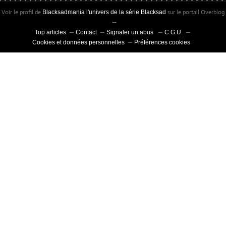
Voir le profil de
sur le portail Overblog
Blacksadmania l'univers de la série Blacksad
Top articles
Contact
Signaler un abus
C.G.U.
Cookies et données personnelles
Préférences cookies