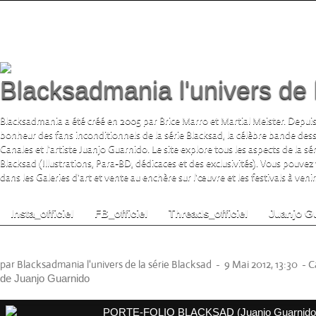
Blacksadmania l'univers de 
Blacksadmania a été créé en 2005 par Brice Marro et Martial Meister. Depuis
bonheur des fans inconditionnels de la série Blacksad, la célèbre bande de
Canales et l'artiste Juanjo Guarnido. Le site explore tous les aspects de la s
Blacksad (Illustrations, Para-BD, dédicaces et des exclusivités). Vous pouvez
dans les Galeries d'art et vente au enchère sur l'œuvre et les festivals à venir.
Insta_officiel
FB_officiel
Threads_officiel
Juanjo G
PORTE-FOLIO BLACKSAD (Juanjo Guarni
par Blacksadmania l'univers de la série Blacksad
-
9 Mai 2012, 13:30
-
C
de Juanjo Guarnido