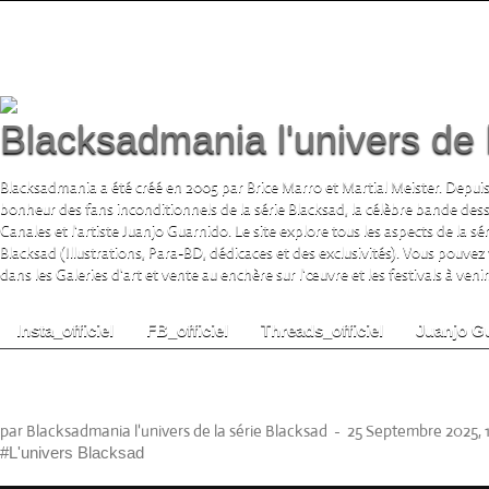
Blacksadmania l'univers de 
Blacksadmania a été créé en 2005 par Brice Marro et Martial Meister. Depuis
bonheur des fans inconditionnels de la série Blacksad, la célèbre bande de
Canales et l'artiste Juanjo Guarnido. Le site explore tous les aspects de la s
Blacksad (Illustrations, Para-BD, dédicaces et des exclusivités). Vous pouvez
dans les Galeries d'art et vente au enchère sur l'œuvre et les festivals à venir.
Insta_officiel
FB_officiel
Threads_officiel
Juanjo G
Sérigraphie Blacksad. Quelque part entre l
Exclusivité 9e Store
par Blacksadmania l'univers de la série Blacksad
-
25 Septembre 2025, 
#L'univers Blacksad