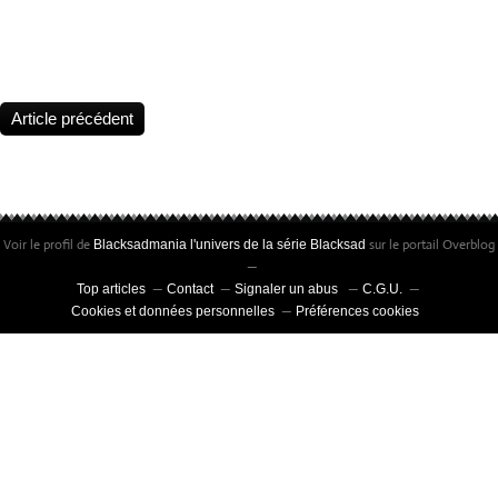
Statuette Blacksad, Édition limitée à 25 exemplaires • Peinte à la m
certificat signé par Juanjo Guarnido et Juan Díaz Canales
Article précédent
Voir le profil de
sur le portail Overblog
Blacksadmania l'univers de la série Blacksad
Top articles
Contact
Signaler un abus
C.G.U.
Cookies et données personnelles
Préférences cookies