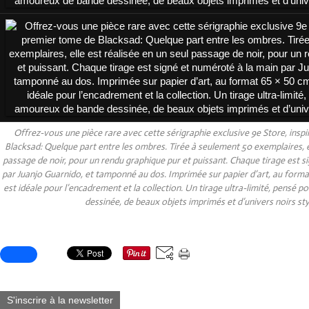
Offrez-vous une pièce rare avec cette sérigraphie exclusive 9e Store, insp
Blacksad: Quelque part entre les ombres. Tirée à seulement 50 exemplaires, el
passage de noir, pour un rendu graphique pur et puissant. Chaque tirage est s
par Juanjo Guarnido, et tamponné au dos. Imprimée sur papier d’art, au form
est idéale pour l’encadrement et la collection. Un tirage ultra-limité, pensé 
dessinée, de beaux objets imprimés et d’univers noirs sty
Partager cet article
S'inscrire à la newsletter