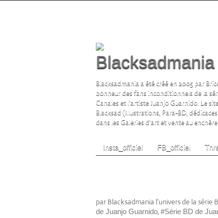
Blacksadmania l
Blacksadmania a été créé en 2005 par Brice
bonheur des fans inconditionnels de la sé
Canales et l'artiste Juanjo Guarnido. Le si
Blacksad (Illustrations, Para-BD, dédicaces
dans les Galeries d'art et vente au enchère s
Insta_officiel
FB_officiel
Thre
Blacksad (Edition luxe 
Amarillo Dargaud À para
(Scénario) Juanjo Guarn
par Blacksadmania l'univers de la série 
,
de Juanjo Guarnido
#Série BD de Jua