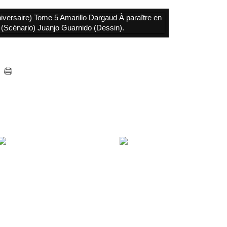
Lunes, 30 de enero de 2017, Back
to the past Juanjo Guarnido en
Cómics Forum. Poster triple de