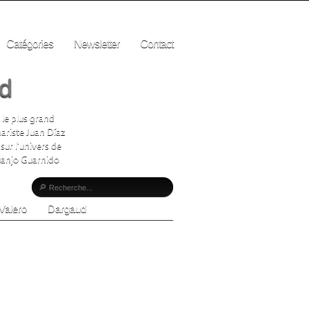
Catégories
Newsletter
Contact
ad
 le plus grand
ariste Juan Díaz
sur l'univers de
Juanjo Guarnido
Valero
Dargaud