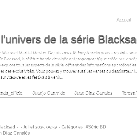
Accueil
'univers de la série Blacks
 Marro et Martial Meister. Depuis 2020, Jérémy Ancelin nous a rejoints pour
rie Blacksad, la célèbre bande dessinée anthropomorphique créée par le scén
te explore tous les aspects de la série, offrant des informations approfondies 
 et des exclusivités). Vous pouvez y trouver aussi les ventes du dessinateur 
ur l'œuvre et les festivals à venir...
ads_officiel
Juanjo Guarnido
Juan Díaz Canales
Teresa 
25ème anniversaire) Tome 5
ître en 2025 Juan Diaz Canales
ido (Dessin).
Blacksad
-
3 Juillet 2025, 05:59
-
Catégories :
#Série BD
n Díaz Canalès