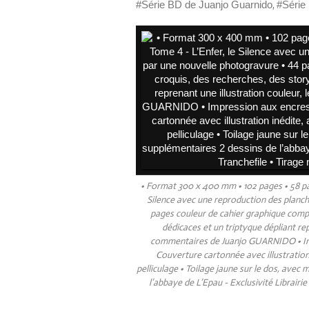
,
#Série BD de Juanjo Guarnido
#Série
• Format 300 x 400 mm • 102 pages • 58 pag
Silence avec une reproduction des planch
pages couleur de cahier graphique compr
dédicaces et un triptyque dépliant re
commentaires de Juanjo GUARNIDO • Imp
Couverture cartonnée avec illustration 
pelliculage • Toilage jaune sur le dos, ave
l’abbaye de L’Epau - Exclusivité Librairi