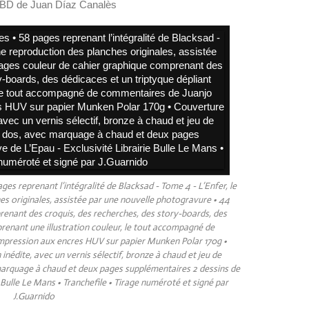
 BD de Juan Díaz Canalès
es reprenant l’intégralité de Blacksad - Tome 4 - L’Enfer, le
es originales, assistée par une nouvelle photogravure • 44
enant des croquis, des recherches, des story-boards, des
prenant une illustration couleur, le tout accompagné de
ression aux encres HUV sur papier Munken Polar 170g •
inédite, avec un vernis sélectif, bronze à chaud et jeu de
c marquage à chaud et deux pages supplémentaires 2 dessins de
e Bulle Le Mans • Tranchefile • Tirage numéroté et signé par
J.Guarnido