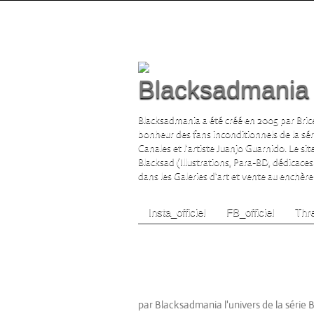
Blacksadmania l
Blacksadmania a été créé en 2005 par Brice
bonheur des fans inconditionnels de la sé
Canales et l'artiste Juanjo Guarnido. Le si
Blacksad (Illustrations, Para-BD, dédicaces
dans les Galeries d'art et vente au enchère s
Insta_officiel
FB_officiel
Thre
LIBRAIRIE BULLE LE 
T4 L’Enfer, le Silence T
GUARNIDO / Juan Diaz 
White - Librairie Bulle - 
par Blacksadmania l'univers de la série 