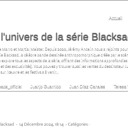
Accueil
'univers de la série Blacks
 Marro et Martial Meister. Depuis 2020, Jérémy Ancelin nous a rejoints pour
rie Blacksad, la célèbre bande dessinée anthropomorphique créée par le scén
te explore tous les aspects de la série, offrant des informations approfondies 
 et des exclusivités). Vous pouvez y trouver aussi les ventes du dessinateur 
ur l'œuvre et les festivals à venir...
ads_officiel
Juanjo Guarnido
Juan Díaz Canales
Teresa 
MANS NOUVEAUTÉ: BLACKSAD -
irage de Luxe Exclusif Juanjo
CANALES Éditions Black and
Prix 235€
Blacksad
-
14 Décembre 2024, 18:14
-
Catégories :