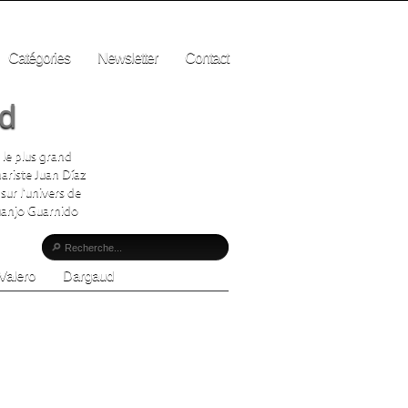
Catégories
Newsletter
Contact
ad
 le plus grand
ariste Juan Díaz
sur l'univers de
Juanjo Guarnido
Valero
Dargaud