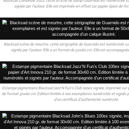
Blacksad Danseuse 2022, cette affiche de Juanjo Guarnido est numérotée su
signée par l'auteur. Elle est imprimée en offset sur papier épais de 
Blacksad scène de meurtre, cette sérigraphie de Guarnido est numérotée su
signée par l'auteur. Elle a un format de 50x60 cm. Elle est accompagnée 
Estampe pigmentaire Blacksad Jazz'N Fun's Club 100ex signée, imprimée sur pa
de format 30x60 cm. Edition limitée à 100 exemplaires numérotés et signés 
d'un certificat d'authenticité numéroté.