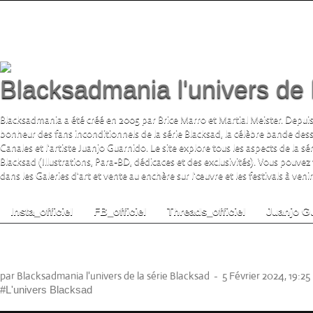
Blacksadmania l'univers de 
Blacksadmania a été créé en 2005 par Brice Marro et Martial Meister. Depuis
bonheur des fans inconditionnels de la série Blacksad, la célèbre bande de
Canales et l'artiste Juanjo Guarnido. Le site explore tous les aspects de la s
Blacksad (Illustrations, Para-BD, dédicaces et des exclusivités). Vous pouvez
dans les Galeries d'art et vente au enchère sur l'œuvre et les festivals à venir.
Insta_officiel
FB_officiel
Threads_officiel
Juanjo G
Sérigraphies & Affiches & Estampes Blacks
Guarnido (bedecouverte.com)
par Blacksadmania l'univers de la série Blacksad
-
5 Février 2024, 19:25
#L'univers Blacksad