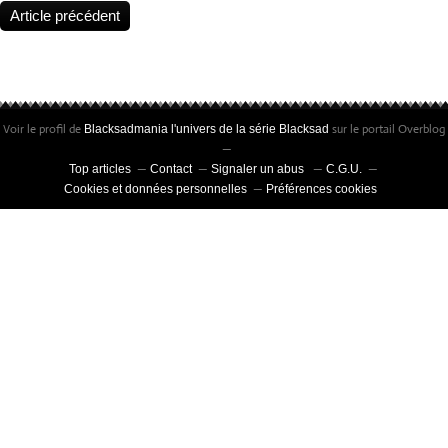
Article précédent
Voir le profil de
sur le portail Overblog
Blacksadmania l'univers de la série Blacksad
Top articles
Contact
Signaler un abus
C.G.U.
Cookies et données personnelles
Préférences cookies