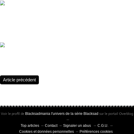
Blacksad, 25 years of claws, shadows, and truth 🕵️‍♂️ Blacksad celebr
anniversary. The legend continues 🔎 25 years of success. Still as f
New Year 2026 !
Statuette Blacksad, Édition limitée à 25 exemplaires • Peinte à la m
certificat signé par Juanjo Guarnido et Juan Díaz Canales
Article précédent
Voir le profil de
sur le portail Overblog
Blacksadmania l'univers de la série Blacksad
Top articles
Contact
Signaler un abus
C.G.U.
Cookies et données personnelles
Préférences cookies