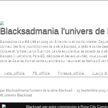
Blacksadmania l'univers de 
Blacksadmania a été créé en 2005 par Brice Marro et Martial Meister. Depuis
bonheur des fans inconditionnels de la série Blacksad, la célèbre bande de
Canales et l'artiste Juanjo Guarnido. Le site explore tous les aspects de la s
Blacksad (Illustrations, Para-BD, dédicaces et des exclusivités). Vous pouvez
dans les Galeries d'art et vente au enchère sur l'œuvre et les festivals à venir.
Insta_officiel
FB_officiel
Threads_officiel
Juanjo G
Blacksad une autre commission à Rose Cit
par Blacksadmania l'univers de la série Blacksad
-
25 Septembre 2023, 
#L'univers Blacksad