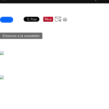
Partager cet article
S'inscrire à la newsletter
Vous aimerez aussi :
Fabart_éditions est fier d’annoncer la sortie du Tome 7 de Blacksad
@juanjoguarnido @diazcanalesjuan
Tirelire buste Blacksad @lamarquezone 2026 (3D Visual Under Appro
Guarnido & JDCanales / Hauteur: 15 cm / Matière: PVC / Catégori
Marque: Plastoy Collectoys