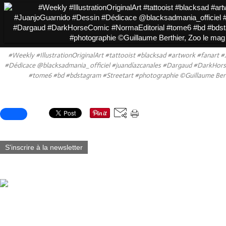
#Weekly #IllustrationOriginalArt #tattooist #blacksad #artwork #fanart 
#Dédicace @blacksadmania_officiel #juandíazcanales #Dargaud #DarkHor
#tome6 #bd #bdstagram #Streetart #photographie ©Guillaume Bert
Partager cet article
S'inscrire à la newsletter
Vous aimerez aussi :
OOC Blacksad (25th Anniversary) We present To conmemorate the a