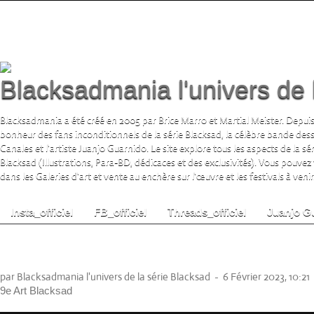
Blacksadmania l'univers de 
Blacksadmania a été créé en 2005 par Brice Marro et Martial Meister. Depuis
bonheur des fans inconditionnels de la série Blacksad, la célèbre bande de
Canales et l'artiste Juanjo Guarnido. Le site explore tous les aspects de la s
Blacksad (Illustrations, Para-BD, dédicaces et des exclusivités). Vous pouvez
dans les Galeries d'art et vente au enchère sur l'œuvre et les festivals à venir.
Insta_officiel
FB_officiel
Threads_officiel
Juanjo G
50 ans, 50 regards de Juanjo Guarnido: A
©Guillaume Berthier, Zoo le mag
par Blacksadmania l'univers de la série Blacksad
-
6 Février 2023, 10:21
9e Art Blacksad