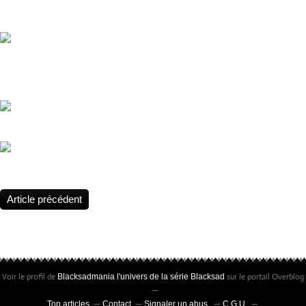
favorite comic, a lot of artist collab to made this Blacksad redraw of 
you so much to everyone that participate and the Blacksad fans in ge
Jordi Juan Pujol - Disney tribute based on Blacksad from Juanjo Gua
artiste Jordi Juan Pujol rend hommage à Blacksad.
Jordi Juan Pujol - Disney tribute based on Blacksad from Juanjo Gua
John Blacksad 🌵 Welcome Amarillo Texas !
Article précédent
Voir le profil de
sur le portail Overblog
Blacksadmania l'univers de la série Blacksad
Top articles
Contact
Signaler un abus
C.G.U.