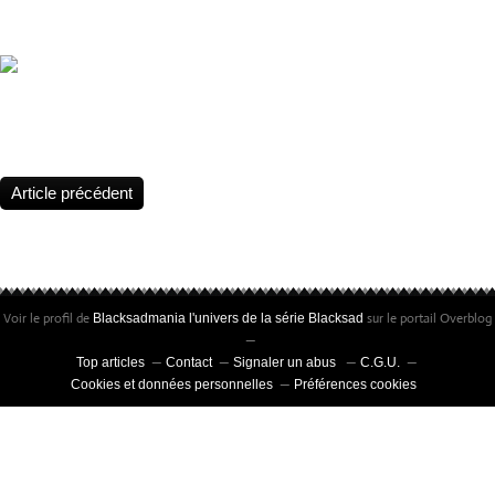
anniversary. The legend continues 🔎 25 years of success. Still as f
New Year 2026 !
Statuette Blacksad, Édition limitée à 25 exemplaires • Peinte à la m
certificat signé par Juanjo Guarnido et Juan Díaz Canales
Article précédent
Voir le profil de
sur le portail Overblog
Blacksadmania l'univers de la série Blacksad
Top articles
Contact
Signaler un abus
C.G.U.
Cookies et données personnelles
Préférences cookies