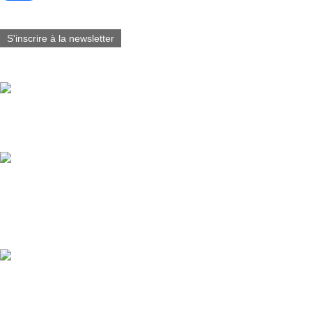
S'inscrire à la newsletter
Vous aimerez aussi :
Fabart_éditions est fier d’annoncer la sortie du Tome 7 de Blacksad
@juanjoguarnido @diazcanalesjuan
Tirelire buste Blacksad @lamarquezone 2026 (3D Visual Under Appro
Guarnido & JDCanales / Hauteur: 15 cm / Matière: PVC / Catégori
Marque: Plastoy Collectoys
Blacksad, 25 years of claws, shadows, and truth 🕵️‍♂️ Blacksad celebr