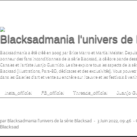
Blacksadmania l'univers de 
Blacksadmania a été créé en 2005 par Brice Marro et Martial Meister. Depuis
bonheur des fans inconditionnels de la série Blacksad, la célèbre bande de
Canales et l'artiste Juanjo Guarnido. Le site explore tous les aspects de la s
Blacksad (Illustrations, Para-BD, dédicaces et des exclusivités). Vous pouvez
dans les Galeries d'art et vente au enchère sur l'œuvre et les festivals à venir.
Insta_officiel
FB_officiel
Threads_officiel
Juanjo G
Blacksad by Toyman black cat détective V.3
PCS Worldwide)
par Blacksadmania l'univers de la série Blacksad
-
3 Juin 2022, 09:46
-
Blacksad