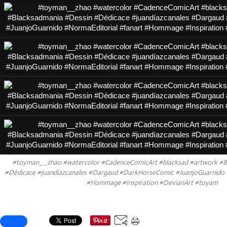
#toyman__zhao #watercolor #CadenceComicArt #blacksad #artwork #B
#Dédicace #juandíazcanales #Dargaud #DarkHorseComic #JuanjoGuarnido 
#Hommage #Inspiration #DevianArt #toyam
Partager cet article