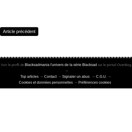
Statuette Blacksad, Édition limitée à 25 exemplaires • Peinte à la m
certificat signé par Juanjo Guarnido et Juan Díaz Canales
Article précédent
Voir le profil de
sur le portail Overblog
Blacksadmania l'univers de la série Blacksad
Top articles
Contact
Signaler un abus
C.G.U.
Cookies et données personnelles
Préférences cookies