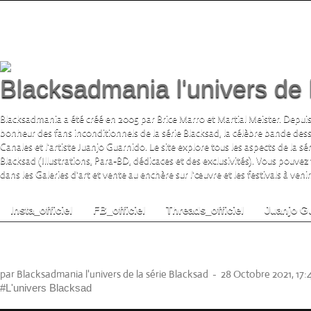
Blacksadmania l'univers de 
Blacksadmania a été créé en 2005 par Brice Marro et Martial Meister. Depuis
bonheur des fans inconditionnels de la série Blacksad, la célèbre bande de
Canales et l'artiste Juanjo Guarnido. Le site explore tous les aspects de la s
Blacksad (Illustrations, Para-BD, dédicaces et des exclusivités). Vous pouvez
dans les Galeries d'art et vente au enchère sur l'œuvre et les festivals à venir.
Insta_officiel
FB_officiel
Threads_officiel
Juanjo G
Blacksad T6: Alors, tout tombe (Première pa
20.22.23.24) Galerie9art.fr & Juanjo Guarn
par Blacksadmania l'univers de la série Blacksad
-
28 Octobre 2021, 17:
#L'univers Blacksad