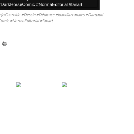
joGuarnido #Dessin #Dédicace #juandíazcanales #Dargaud
mic #NormaEditorial #fanart
John Blacksad 🌵
Jordi Juan Pujol -
Welcome Amarillo
Disney tribute based
Texas !
on Blacksad from
Juanjo Guarnido