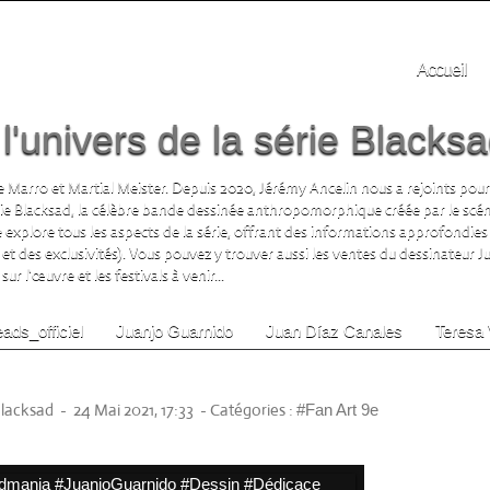
Accueil
'univers de la série Blacks
 Marro et Martial Meister. Depuis 2020, Jérémy Ancelin nous a rejoints pour
rie Blacksad, la célèbre bande dessinée anthropomorphique créée par le scén
te explore tous les aspects de la série, offrant des informations approfondies 
 et des exclusivités). Vous pouvez y trouver aussi les ventes du dessinateur 
ur l'œuvre et les festivals à venir...
ads_officiel
Juanjo Guarnido
Juan Díaz Canales
Teresa 
 by China_leo666
Blacksad
-
24 Mai 2021, 17:33
-
Catégories :
#Fan Art 9e