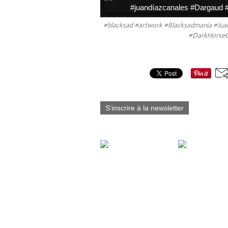
#blacksad #artwork #Blacksadmania #Juan
#DarkHorseCo
Partager cet article
S'inscrire à la newsletter
Vous aimerez aussi :