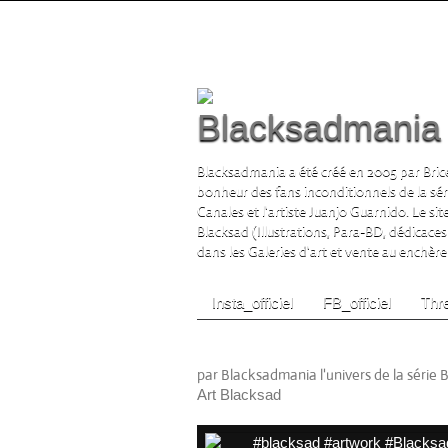
Blacksadmania l
Blacksadmania a été créé en 2005 par Brice
bonheur des fans inconditionnels de la sé
Canales et l'artiste Juanjo Guarnido. Le si
Blacksad (Illustrations, Para-BD, dédicaces
dans les Galeries d'art et vente au enchère s
Insta_officiel
FB_officiel
Thre
Fan Art 9e Art Blacksad
par Blacksadmania l'univers de la série 
Art Blacksad