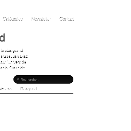
Catégories
Newsletter
Contact
ad
 le plus grand
ariste Juan Díaz
sur l'univers de
Juanjo Guarnido
Valero
Dargaud