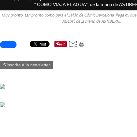
Muy pronto, tan pronto como para el Salón de Cómic Barcelona, llega mi n
AGUA", de la mano de ASTIBERRI.
Partager cet article
S'inscrire à la newsletter
Vous aimerez aussi :
WEEKLY, Blacksad STORIES Editions Black & White Giovanni Riga
Vous pouvez commander une vignette que vous aimez particulièreme
CONTRAPASO. Qui est accompagnée d’un certificat unique. Si vous 