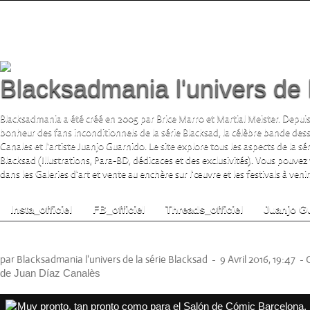
Blacksadmania l'univers de 
Blacksadmania a été créé en 2005 par Brice Marro et Martial Meister. Depuis
bonheur des fans inconditionnels de la série Blacksad, la célèbre bande de
Canales et l'artiste Juanjo Guarnido. Le site explore tous les aspects de la s
Blacksad (Illustrations, Para-BD, dédicaces et des exclusivités). Vous pouvez
dans les Galeries d'art et vente au enchère sur l'œuvre et les festivals à venir.
Insta_officiel
FB_officiel
Threads_officiel
Juanjo G
Juan Díaz Canales (Como viaja el Agua)
par Blacksadmania l'univers de la série Blacksad
-
9 Avril 2016, 19:47
-
de Juan Díaz Canalès