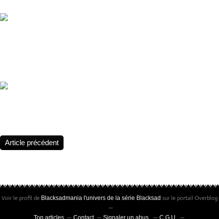
@TeresaValero sur Instagram
Harveyawards A huge congratulations to Best International Book win
Canales and Juanjo Guarnido, translated by Diana Schutz and Brando
work on “Blacksad: They All Fall Down Part 2”
Lunes, 30 de enero de 2017, Back to the past Juanjo Guarnido en 
triple de Guarnido! @elrincondeltaradete.blogspot.com
Article précédent
Voir le profil de
sur le portail Overblog
Blacksadmania l'univers de la série Blacksad
Top articles
Contact
Signaler un abus
C.G.U.