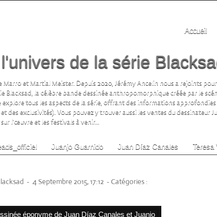
Accueil
'univers de la série Blacks
 Marro et Martial Meister. Depuis 2020, Jérémy Ancelin nous a rejoints pour
rie Blacksad, la célèbre bande dessinée anthropomorphique créée par le scén
te explore tous les aspects de la série, offrant des informations approfondies 
 et des exclusivités). Vous pouvez y trouver aussi les ventes du dessinateur 
ur l'œuvre et les festivals à venir...
ads_officiel
Juanjo Guarnido
Juan Díaz Canales
Teresa 
 (La Loutre Rôliste)
Blacksad
-
4 Septembre 2015, 17:12
-
Catégories :