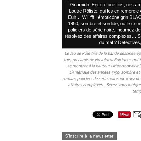
Le Jeu de Rôle tiré de la bande dessinée 
fois, nos amis de Nosolorol Ediciones ont fa
se montrer à la hauteur ! Meoooowww ! 
L’Amérique des années 1950, sombre et 
romans policiers de série noire, incarnez 
affaires complexes… Serez-vous intègres,
temp
Partager cet article
S'inscrire à la newsletter