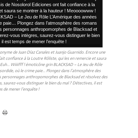
éponyme de Juan Díaz Canales et Juanjo Guarnido. Encore une
it confiance à la Loutre Rôliste, qui les en remercie et saura
Euh… Wiiiifff ! émoticône grin BLACKSAD – Le Jeu de Rôle
sordide, où le crime paie… Plongez dans l’atmosphère des
des personnages anthropomorphes de Blacksad et résolvez des
 saurez-vous distinguer le bien du mal ? Détectives, il est
s de mener l’enquête !