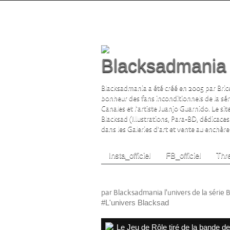
Blacksadmania l
Blacksadmania a été créé en 2005 par Brice
bonheur des fans inconditionnels de la sé
Canales et l'artiste Juanjo Guarnido. Le si
Blacksad (Illustrations, Para-BD, dédicaces
dans les Galeries d'art et vente au enchère s
Insta_officiel
FB_officiel
Thre
Le Jeu de Rôle Blacksad
par Blacksadmania l'univers de la série 
#L'univers Blacksad