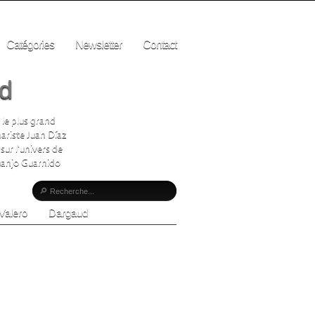
Catégories
Newsletter
Contact
ad
 le plus grand
ariste Juan Díaz
sur l'univers de
Juanjo Guarnido
Valero
Dargaud