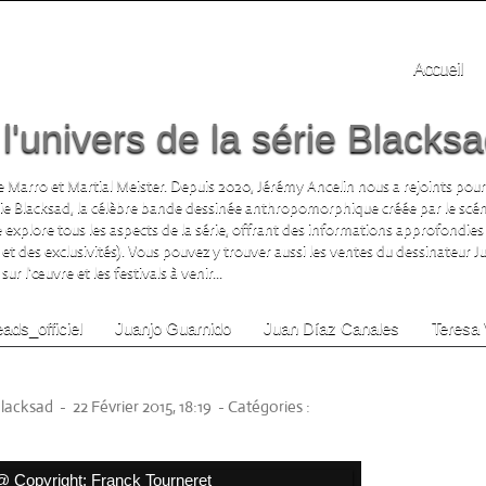
Accueil
'univers de la série Blacks
 Marro et Martial Meister. Depuis 2020, Jérémy Ancelin nous a rejoints pour
rie Blacksad, la célèbre bande dessinée anthropomorphique créée par le scén
te explore tous les aspects de la série, offrant des informations approfondies 
 et des exclusivités). Vous pouvez y trouver aussi les ventes du dessinateur 
ur l'œuvre et les festivals à venir...
ads_officiel
Juanjo Guarnido
Juan Díaz Canales
Teresa 
arnido)
Blacksad
-
22 Février 2015, 18:19
-
Catégories :