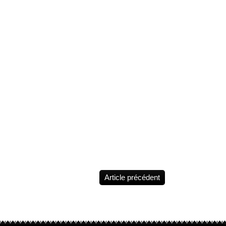
Blacksad - Les
Crayonnés
@juanjoguarnido
@diazcanalesjuan
Tirelire buste
Blacksad
@lamarquezo
2026 (3D Visua
Under Approva
Auteur(s): Jua
Guarnido &
JDCanales / H
15 cm / Matiè
/ Catégories:
BLACKSAD /
Marque: Plast
Collectoys
Article précédent