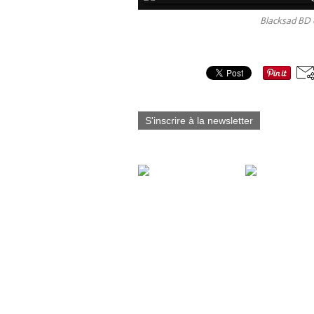
Blacksad BD 
Partager cet article
S'inscrire à la newsletter
Vous aimerez aussi :
Fabart_éditions est
fier d’annoncer la
sortie du Tome 7 de