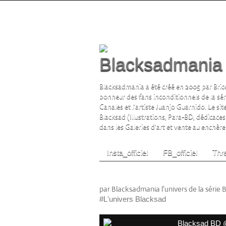
Blacksadmania l
Blacksadmania a été créé en 2005 par Brice
bonheur des fans inconditionnels de la sé
Canales et l'artiste Juanjo Guarnido. Le si
Blacksad (Illustrations, Para-BD, dédicaces
dans les Galeries d'art et vente au enchère s
Insta_officiel
FB_officiel
Thre
Blacksad BD (Juanjo Gu
par Blacksadmania l'univers de la série 
#L'univers Blacksad