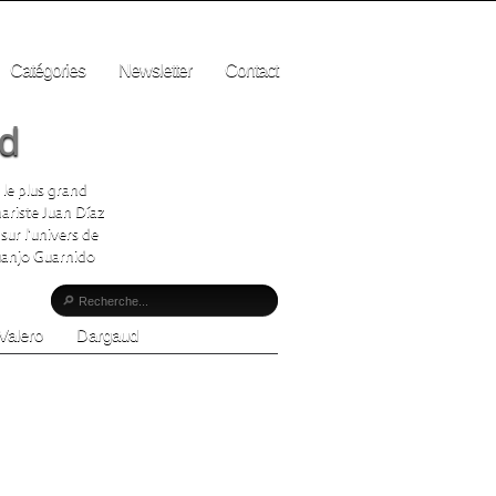
Catégories
Newsletter
Contact
ad
 le plus grand
ariste Juan Díaz
sur l'univers de
Juanjo Guarnido
Valero
Dargaud