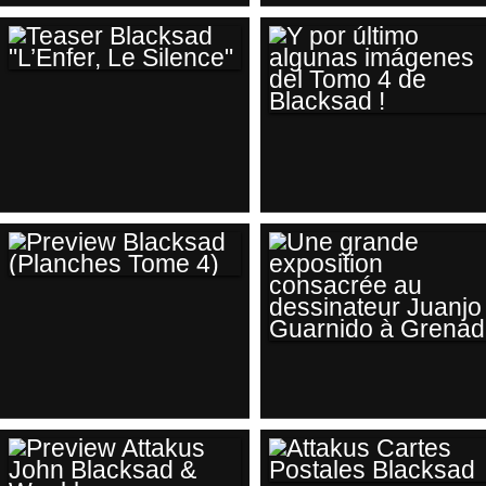
CASEMATE,
PORTFOLIO
BLACKSAD
BLACKSAD (LES
PLONGE DANS LE
PETITS MIRACLE
GRAND BLUES
2002, GRANIT
TEASER BLACKSAD
ASSOCIÉS 2013,
"L’ENFER, LE
MOMIE FOLIE)
Y POR ÚLTIMO
SILENCE"
ALGUNAS
IMÁGENES DEL
TOMO 4 DE
BLACKSAD !
PREVIEW
BLACKSAD
(PLANCHES TOME
UNE GRANDE
4)
EXPOSITION
CONSACRÉE AU