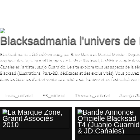
Blacksadmania l'univers de 
Blacksadmania a été créé en 2005 par Brice Marro et Martial Meister. Depuis
bonheur des fans inconditionnels de la série Blacksad, la célèbre bande de
Canales et l'artiste Juanjo Guarnido. Le site explore tous les aspects de la s
Blacksad (Illustrations, Para-BD, dédicaces et des exclusivités). Vous pouvez
dans les Galeries d'art et vente au enchère sur l'œuvre et les festivals à venir.
Insta_officiel
FB_officiel
Threads_officiel
Juanjo G