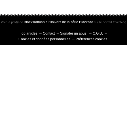
Voir le profil de
sur le portail Overblog
Blacksadmania l'univers de la série Blacksad
Top articles
Contact
Signaler un abus
C.G.U.
Cookies et données personnelles
Préférences cookies